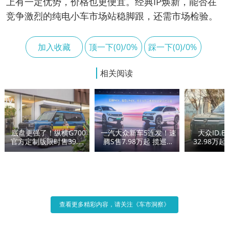
上有一定优势，价格也更便宜。经典IP焕新，能否在
竞争激烈的纯电小车市场站稳脚跟，还需市场检验。
加入收藏
顶一下(0)/0%
踩一下(0)/0%
相关阅读
底盘更强了！纵横G700
一汽大众新车5连发！速
大众ID.E
官方定制版限时售39.99
腾S售7.98万起 揽巡降
32.98万
万元
价3.3万
开的增
查看更多精彩内容，请关注《车市洞察》