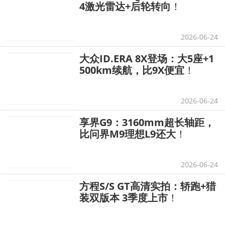
4激光雷达+后轮转向
！
2026-06-24
大众ID.ERA 8X登场：大5座+1
500km续航，比9X便宜
！
2026-06-24
享界G9：3160mm超长轴距，
比问界M9理想L9还大
！
2026-06-24
方程S/S GT高清实拍：轿跑+猎
装双版本 3季度上市
！