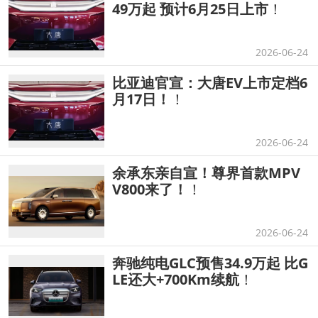
49万起 预计6月25日上市
！
2026-06-24
比亚迪官宣：大唐EV上市定档6
月17日！
！
2026-06-24
余承东亲自宣！尊界首款MPV
V800来了！
！
2026-06-24
奔驰纯电GLC预售34.9万起 比G
LE还大+700Km续航
！