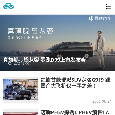
真旗舰，皆从容 零跑D99上市发布会
红旗首款硬派SUV定名G919 跟
国产大飞机仅一字之差
！
2026-06-24
迈腾PHEV探岳L PHEV预售17.